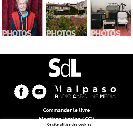
PHOTOS
PHOTOS
PHOTOS
A MIRAVAL,
PORTES DE
LE CHÂTEAU
STUDIO
LÉGENDE
D’HÉROUVIL
D’ENREGISTREMENT
LÉGENDAIRE,
QUAND
L’INGÉNIEUR
...
Commander le livre
Mentions légales / CGV
Ce site utilise des cookies
Nous contacter