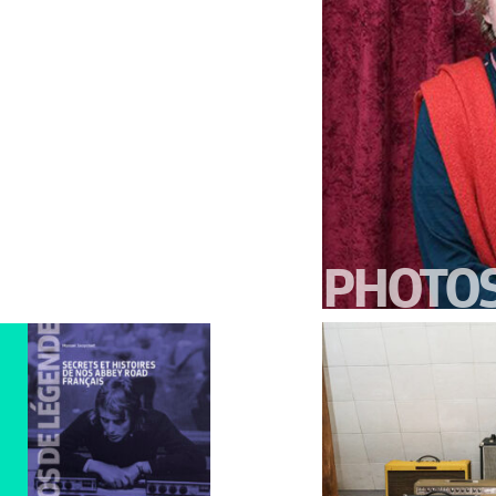
PHOTO
A MIRAVAL, S
D’ENREGISTR
LÉGENDAIRE,
L’INGÉNIEUR ..