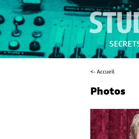
STU
SECRETS
<- Accueil
Photos