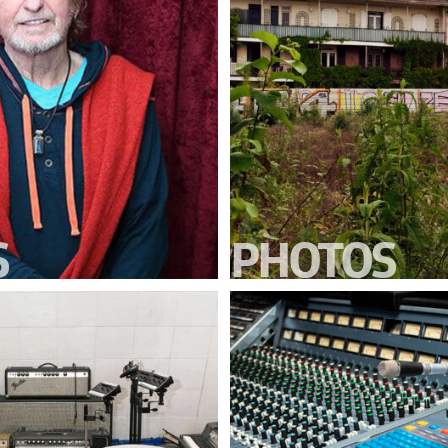
S
PHOTOS
TUDIO
PORTES DE LÉGEND
EMENT
 QUAND
.