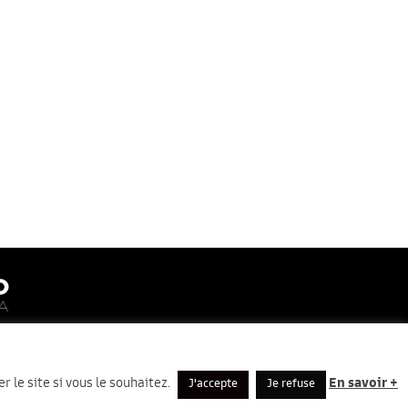
ter
 le site si vous le souhaitez.
En savoir +
J'accepte
Je refuse